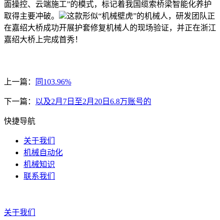
面操控、云端施工”的模式，标记着我国缆索桥梁智能化养护
取得主要冲破。
这款形似“机械壁虎”的机械人，研发团队正
在嘉绍大桥成功开展护套修复机械人的现场验证，并正在浙江
嘉绍大桥上完成首秀！
上一篇：
同103.96%
下一篇：
以及2月7日至2月20日6.8万账号的
快捷导航
关于我们
机械自动化
机械知识
联系我们
关于我们